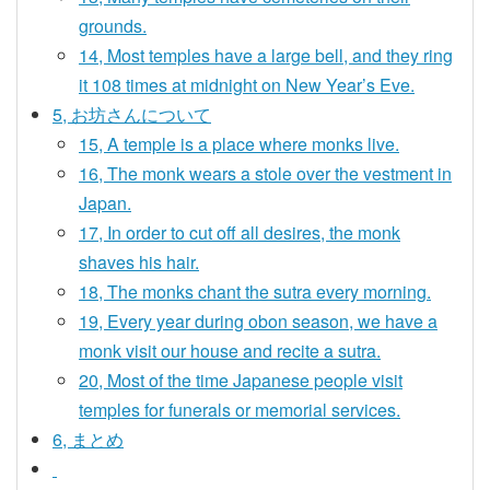
grounds.
14, Most temples have a large bell, and they ring
it 108 times at midnight on New Year’s Eve.
5, お坊さんについて
15, A temple is a place where monks live.
16, The monk wears a stole over the vestment in
Japan.
17, In order to cut off all desires, the monk
shaves his hair.
18, The monks chant the sutra every morning.
19, Every year during obon season, we have a
monk visit our house and recite a sutra.
20, Most of the time Japanese people visit
temples for funerals or memorial services.
6, まとめ