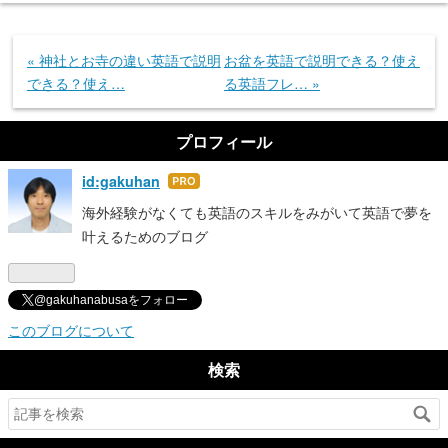
«
神社とお寺の違い英語で説明
お盆を英語で説明できる？使え
できる？使え…
る英語フレ…
»
プロフィール
id:gakuhan
はて
なブ
海外経験がなくても英語のスキルをみがいて英語で夢を
ログ
叶えるためのブログ
Pro
@gakuhanabusaをフォロー
このブログについて
検索