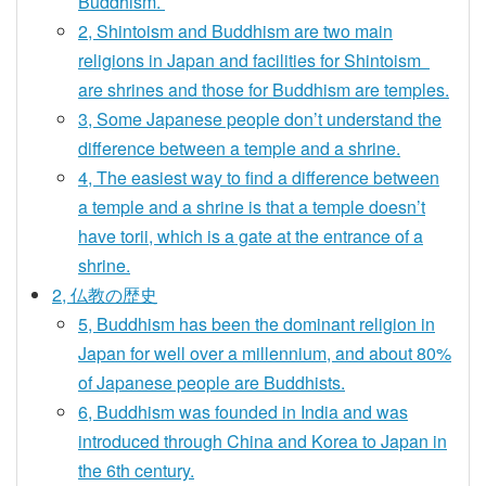
Buddhism.
2, Shintoism and Buddhism are two main
religions in Japan and facilities for Shintoism
are shrines and those for Buddhism are temples.
3, Some Japanese people don’t understand the
difference between a temple and a shrine.
4, The easiest way to find a difference between
a temple and a shrine is that a temple doesn’t
have torii, which is a gate at the entrance of a
shrine.
2, 仏教の歴史
5, Buddhism has been the dominant religion in
Japan for well over a millennium, and about 80%
of Japanese people are Buddhists.
6, Buddhism was founded in India and was
introduced through China and Korea to Japan in
the 6th century.