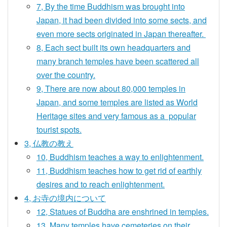
7, By the time Buddhism was brought into
Japan, it had been divided into some sects, and
even more sects originated in Japan thereafter.
8, Each sect built its own headquarters and
many branch temples have been scattered all
over the country.
9, There are now about 80,000 temples in
Japan, and some temples are listed as World
Heritage sites and very famous as a popular
tourist spots.
3, 仏教の教え
10, Buddhism teaches a way to enlightenment.
11, Buddhism teaches how to get rid of earthly
desires and to reach enlightenment.
4, お寺の境内について
12, Statues of Buddha are enshrined in temples.
13, Many temples have cemeteries on their